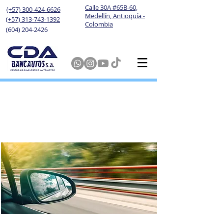
Calle 30A #65B-60,
(+57) 300-424-6626
Medellín, Antioquía -
(+57) 313-743-1392
Colombia
(604) 204-2426
Trámites de Tránsito
en Medellín sin
Complicaciones