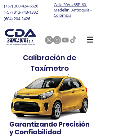
Calle 30A #65B-60,
(+57) 300-424-6626
Medellín, Antioquía -
(+57) 313-743-1392
Colombia
(604) 204-2426
Calibración de
Taxímetro
Garantizando Precisión
y Confiabilidad