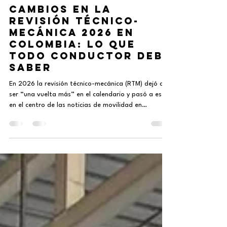
Banca Utos
2 feb
5 min de lectura
Cambios en la
revisión técnico-
mecánica 2026 en
Colombia: lo que
todo conductor debe
saber
En 2026 la revisión técnico-mecánica (RTM) dejó de
ser “una vuelta más” en el calendario y pasó a estar
en el centro de las noticias de movilidad en
Colombia. Nuevas exenciones para algunos
vehículos, un papel más protagónico del SOAT
dentro de los Centros de Diagnóstico Automotor
(CDA) y multas más visibles han despertado dudas
entre conductores de carro y moto. Si te mueves a
diario por Medellín o el Valle de Aburrá, este cambio
te afecta directamente. Aquí te explicamos, e