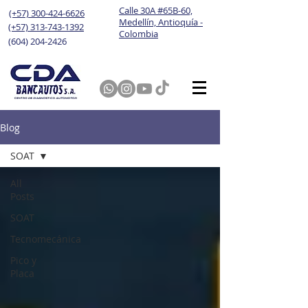
Calle 30A #65B-60,
(+57) 300-424-6626
Medellín, Antioquía -
(+57) 313-743-1392
Colombia
(604) 204-2426
Blog
SOAT
All
Posts
SOAT
Tecnomecánica
Pico y
Placa