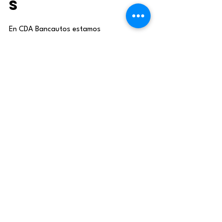
s
En CDA Bancautos estamos 
comprometidos con tu tranquilidad en las 
vías. Con esta nueva rotación del Pico y 
Placa en Medellín, es más importante que 
nunca tener tu vehículo 
al día con su 
Revisión Técnico-Mecánica
, el 
SOAT 
vigente
 y todos los 
trámites de 
tránsito
 al día.
Te invitamos a visitarnos y contar con 
nosotros como tu 
aliado ideal
 para:
Realizar tu 
revisión técnico-
mecánica y de emisiones 
contaminantes
Renovar tu 
SOAT
Gestionar tus 
trámites de tránsito 
complicaciones