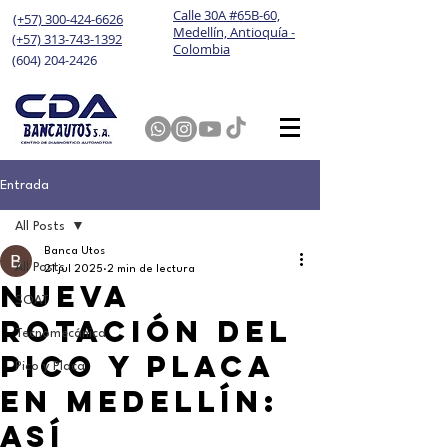
Calle 30A #65B-60,
(+57) 300-424-6626
Medellín, Antioquía -
(+57) 313-743-1392
Colombia
(604) 204-2426
Entrada
All Posts
Banca Utos
All Posts
21 jul 2025
2 min de lectura
Nueva
SOAT
rotación del
Tecnomecánica
Pico y Placa
Pico y Placa
en Medellín:
así